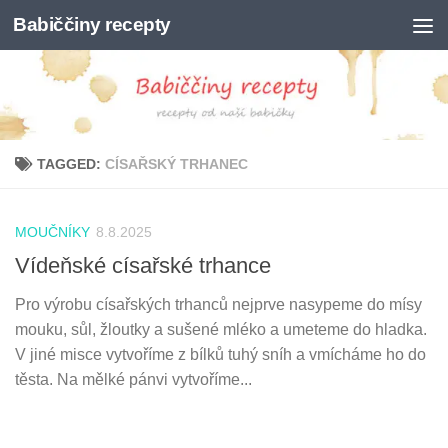
Babiččiny recepty
Skip to content
TAGGED:
CÍSAŘSKÝ TRHANEC
MOUČNÍKY
8.8.2025
Vídeňské císařské trhance
Pro výrobu císařských trhanců nejprve nasypeme do mísy
mouku, sůl, žloutky a sušené mléko a umeteme do hladka.
V jiné misce vytvoříme z bílků tuhý sníh a vmícháme ho do
těsta. Na mělké pánvi vytvoříme...