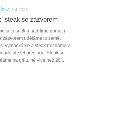
JÍDLA
3.4.2026
í steak se zázvorem
e si česnek a nadrtíme pomocí
e zázvorem uděláme to samé.
 si vymačkáme a steak necháme v
inádě uležet přes noc. Steak si
láme na grilu, né více než 20...