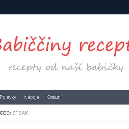
Polévky
Nápoje
Ostatní
GED:
STEAK