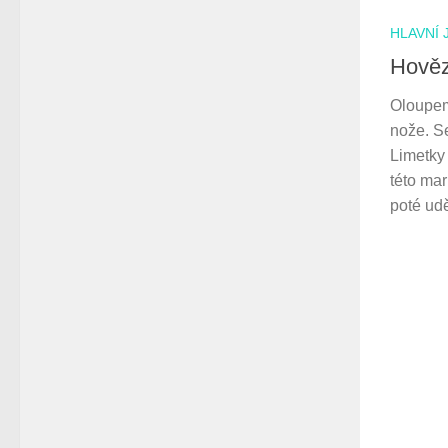
HLAVNÍ 
Hověz
Oloupem
nože. S
Limetky
této mar
poté udě