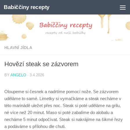
Babiččiny recepty
Skip to content
HLAVNÍ JÍDLA
Hovězí steak se zázvorem
BY
ANGELO
·
3.4.2026
Oloupeme si česnek a nadrtíme pomocí nože. Se zázvorem
uděláme to samé. Limetky si vymačkáme a steak necháme v
této marinádě uležet přes noc. Steak si poté uděláme na grilu,
né více než 20 minut. Maso si poté zabalíme do alobalu a
necháme 5 minut odpočívat. Steak si nakrájíme na šikmé řezy
a podáváme s přílohou dle chuti.