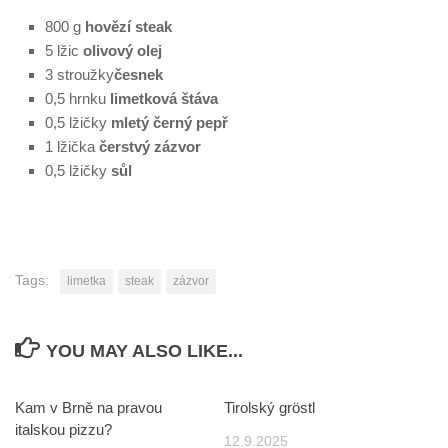
800 g
hovězí steak
5 lžic
olivový olej
3 stroužky
česnek
0,5 hrnku
limetková štáva
0,5 lžičky
mletý černý pepř
1 lžička
čerstvý zázvor
0,5 lžičky
sůl
Tags:
limetka
steak
zázvor
YOU MAY ALSO LIKE...
Kam v Brně na pravou
Tirolský gröstl
italskou pizzu?
12.9.2025