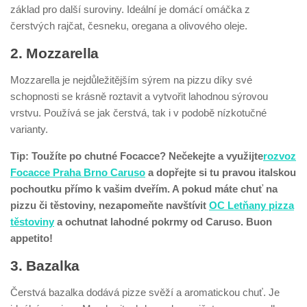
základ pro další suroviny. Ideální je domácí omáčka z
čerstvých rajčat, česneku, oregana a olivového oleje.
2. Mozzarella
Mozzarella je nejdůležitějším sýrem na pizzu díky své
schopnosti se krásně roztavit a vytvořit lahodnou sýrovou
vrstvu. Používá se jak čerstvá, tak i v podobě nízkotučné
varianty.
Tip: Toužíte po chutné Focacce? Nečekejte a využijte
rozvoz
Focacce Praha Brno Caruso
a dopřejte si tu pravou italskou
pochoutku přímo k vašim dveřím. A pokud máte chuť na
pizzu či těstoviny, nezapomeňte navštívit
OC Letňany pizza
těstoviny
a ochutnat lahodné pokrmy od Caruso. Buon
appetito!
3. Bazalka
Čerstvá bazalka dodává pizze svěží a aromatickou chuť. Je