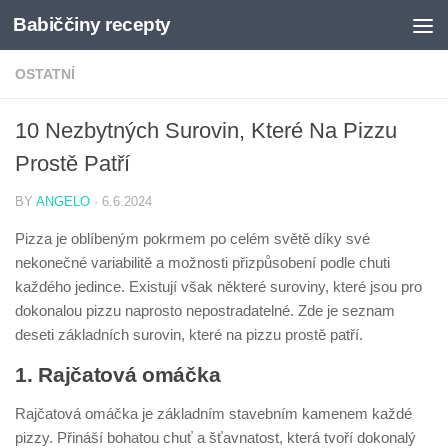
Babiččiny recepty
Skip to content
OSTATNÍ
10 Nezbytných Surovin, Které Na Pizzu
Prostě Patří
BY
ANGELO
·
6.6.2024
Pizza je oblíbeným pokrmem po celém světě díky své
nekonečné variabilitě a možnosti přizpůsobení podle chuti
každého jedince. Existují však některé suroviny, které jsou pro
dokonalou pizzu naprosto nepostradatelné. Zde je seznam
deseti základních surovin, které na pizzu prostě patří.
1. Rajčatová omáčka
Rajčatová omáčka je základním stavebním kamenem každé
pizzy. Přináší bohatou chuť a šťavnatost, která tvoří dokonalý