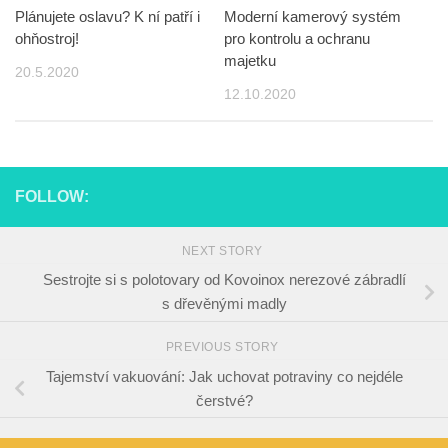
Plánujete oslavu? K ní patří i
Moderní kamerový systém
ohňostroj!
pro kontrolu a ochranu
majetku
20.5.2020
12.10.2020
FOLLOW:
NEXT STORY
Sestrojte si s polotovary od Kovoinox nerezové zábradlí
s dřevěnými madly
PREVIOUS STORY
Tajemství vakuování: Jak uchovat potraviny co nejdéle
čerstvé?