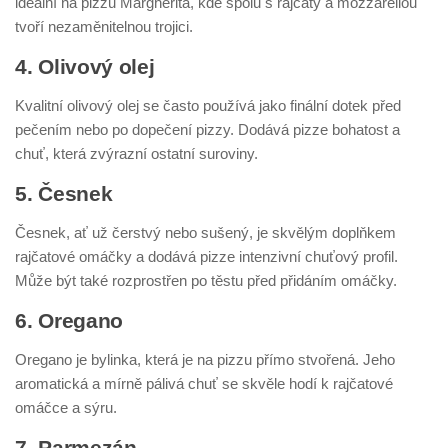
ideální na pizzu Margherita, kde spolu s rajčaty a mozzarellou
tvoří nezaměnitelnou trojici.
4. Olivový olej
Kvalitní olivový olej se často používá jako finální dotek před
pečením nebo po dopečení pizzy. Dodává pizze bohatost a
chuť, která zvýrazní ostatní suroviny.
5. Česnek
Česnek, ať už čerstvý nebo sušený, je skvělým doplňkem
rajčatové omáčky a dodává pizze intenzivní chuťový profil.
Může být také rozprostřen po těstu před přidáním omáčky.
6. Oregano
Oregano je bylinka, která je na pizzu přímo stvořená. Jeho
aromatická a mírně pálivá chuť se skvěle hodí k rajčatové
omáčce a sýru.
7. Parmezán