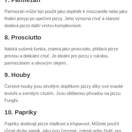
Parmezán může být použit jako doplněk k mozzarelle nebo jako
finální posyp po upečení pizzy. Jeho výrazná chuť a slanost
dodává pizze další vrstvu komplexnosti.
8. Prosciutto
Italská sušená šunka, známá jako prosciutto, přidává pizze
jemnou a delikátní chuť. Je ideální pro pizzu s rukolou,
parmezánem a olivovým olejem.
9. Houby
Čerstvé houby jsou skvělým doplňkem pizzy díky své masité
textuře a zemitým chutím. Jsou oblíbenou přísadou na pizzu
Funghi.
10. Papriky
Papriky dodávají pizze sladkost a křupavost. Můžete použít
různé druhy paprik, jako jsou červené, zelené nebo žluté, pro