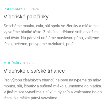
PŘEDKRMY
13.2.2026
Vídeňské palačinky
Smícháme mouku, cukr, sůl spolu se žloutky a mlékem a
vytvoříme hladké těsto. Z bílků si uděláme sníh a vložíme
pod těsto. Na pánvi si uděláme máslovou pěnu, zalijeme
těsto, pečeme, posypeme rozinkami, poté...
MOUČNÍKY
8.8.2025
Vídeňské císařské trhance
Pro výrobu císařských trhanců nejprve nasypeme do mísy
mouku, sůl, žloutky a sušené mléko a umeteme do hladka.
V jiné misce vytvoříme z bílků tuhý sníh a vmícháme ho do
těsta. Na mělké pánvi vytvoříme...