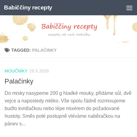
Babiččiny recepty
Skip to content
TAGGED:
PALAČINKY
MOUČNÍKY
29.5.2026
Palačinky
Do misky nasypeme 200 g hladké mouky, přidáme sůl, dvě
vejce a naposledy mléko. Vše spolu řádně rozmixujeme
buďto kvrdlačkou nebo lépe mixérem do požadované
hustoty. Směs poté postupně vléváme naběračkou na
pánev s...