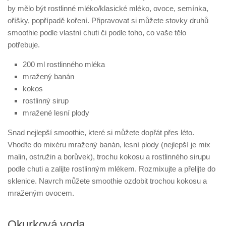
by mělo být rostlinné mléko/klasické mléko, ovoce, semínka,
oříšky, popřípadě koření. Připravovat si můžete stovky druhů
smoothie podle vlastní chuti či podle toho, co vaše tělo
potřebuje.
200 ml rostlinného mléka
mražený banán
kokos
rostlinný sirup
mražené lesní plody
Snad nejlepší smoothie, které si můžete dopřát přes léto.
Vhoďte do mixéru mražený banán, lesní plody (nejlepší je mix
malin, ostružin a borůvek), trochu kokosu a rostlinného sirupu
podle chuti a zalijte rostlinným mlékem. Rozmixujte a přelijte do
sklenice. Navrch můžete smoothie ozdobit trochou kokosu a
mraženým ovocem.
Okurková voda