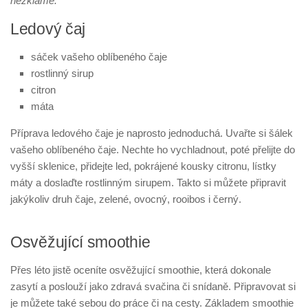
nezklame.
Ledový čaj
sáček vašeho oblíbeného čaje
rostlinný sirup
citron
máta
Příprava ledového čaje je naprosto jednoduchá. Uvařte si šálek
vašeho oblíbeného čaje. Nechte ho vychladnout, poté přelijte do
vyšší sklenice, přidejte led, pokrájené kousky citronu, lístky
máty a doslaďte rostlinným sirupem. Takto si můžete připravit
jakýkoliv druh čaje, zelené, ovocný, rooibos i černý.
Osvěžující smoothie
Přes léto jistě oceníte osvěžující smoothie, která dokonale
zasytí a poslouží jako zdravá svačina či snídaně. Připravovat si
je můžete také sebou do práce či na cesty. Základem smoothie