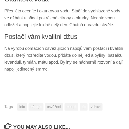
Přes léto oceníte i okurkovou vodu. Stačí do vychlazené vody
ve džbánku přidat pokrájené citrony a okurky. Nechte vodu
odležet a popíjejte klidně celý den. Chutná opravdu skvěle.
Postačí vám kvalitní džus
Na výrobu domácích osvěžujících nápojů vám postačí i kvalitní
džus, který rozředíte vodou, přidáte do něj led a byliny: bazalku,
levanduli, tymián, mátu apod. Byliny se nádherně rozvoní a dají
nápoji jedinečný šmrnc.
Tags:
léto
nápoje
osvěžení
recept
tip
zdraví
YOU MAY ALSO LIKE...