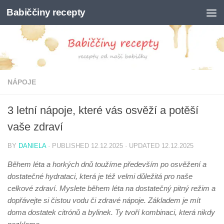
Babiččiny recepty
Skip to content
NÁPOJE
3 letní nápoje, které vás osvěží a potěší
vaše zdraví
BY
DANIELA
· PUBLISHED
12.12.2025
· UPDATED
12.12.2025
Během léta a horkých dnů toužíme především po osvěžení a
dostatečné hydrataci, která je též velmi důležitá pro naše
celkové zdraví. Myslete během léta na dostatečný pitný režim a
dopřávejte si čistou vodu či zdravé nápoje. Základem je mít
doma dostatek citrónů a bylinek. Ty tvoří kombinaci, která nikdy