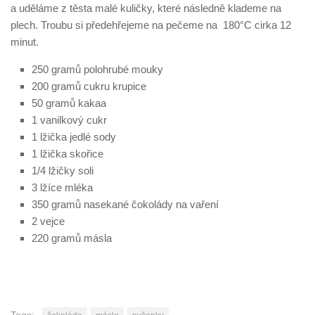
a uděláme z těsta malé kuličky, které následně klademe na
plech. Troubu si předehřejeme na pečeme na 180°C cirka 12
minut.
250 gramů polohrubé mouky
200 gramů cukru krupice
50 gramů kakaa
1 vanilkový cukr
1 lžička jedlé sody
1 lžička skořice
1/4 lžičky soli
3 lžíce mléka
350 gramů nasekané čokolády na vaření
2 vejce
220 gramů másla