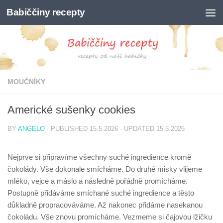
Babiččiny recepty
Skip to content
MOUČNÍKY
Americké sušenky cookies
BY
ANGELO
· PUBLISHED
15.5.2026
· UPDATED
15.5.2026
Nejprve si připravíme všechny suché ingredience kromě
čokolády. Vše dokonale smícháme. Do druhé misky vlijeme
mléko, vejce a máslo a následně pořádně promícháme.
Postupně přidáváme smíchané suché ingredience a těsto
důkladně propracováváme. Až nakonec přidáme nasekanou
čokoládu. Vše znovu promícháme. Vezmeme si čajovou lžičku