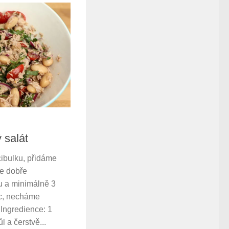
 salát
cibulku, přidáme
še dobře
 a minimálně 3
oc, necháme
 Ingredience: 1
l a čerstvě...