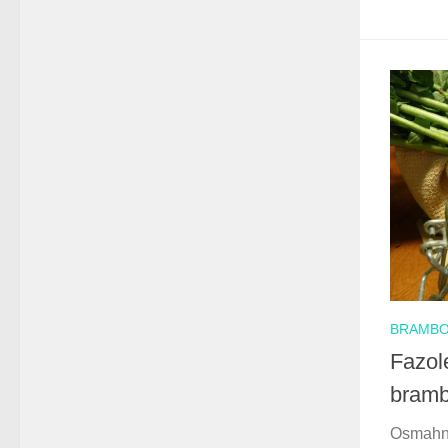
BRAMBO
Fazol
bram
Osmahně