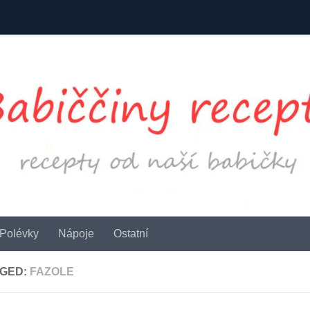
Polévky
Nápoje
Ostatní
GED:
FAZOLE