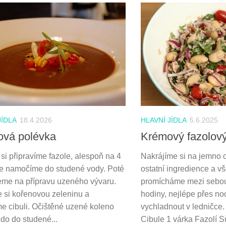
JÍDLA
18.4.2026
HLAVNÍ JÍDLA
5.6.2025
ová polévka
Krémový fazolový
si připravíme fazole, alespoň na 4
Nakrájíme si na jemno 
je namočíme do studené vody. Poté
ostatní ingredience a v
eme na přípravu uzeného vývaru.
promícháme mezi sebou
e si kořenovou zeleninu a
hodiny, nejlépe přes n
e cibuli. Očištěné uzené koleno
vychladnout v ledničce.
do do studené...
Cibule 1 várka Fazolí Sů