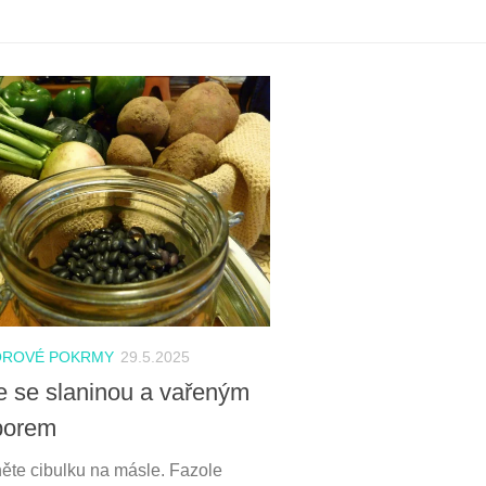
ROVÉ POKRMY
29.5.2025
e se slaninou a vařeným
borem
te cibulku na másle. Fazole