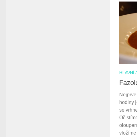
HLAVNÍ 
Fazol
Nejprve 
hodiny 
se vrhn
Očistím
oloupem
vložíme 