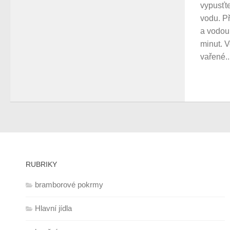
vypusťt
vodu. Př
a vodou
minut. V
vařené..
RUBRIKY
bramborové pokrmy
Hlavní jídla