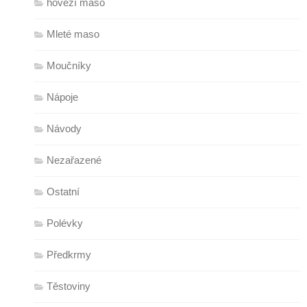
hovězí maso
Mleté maso
Moučníky
Nápoje
Návody
Nezařazené
Ostatní
Polévky
Předkrmy
Těstoviny