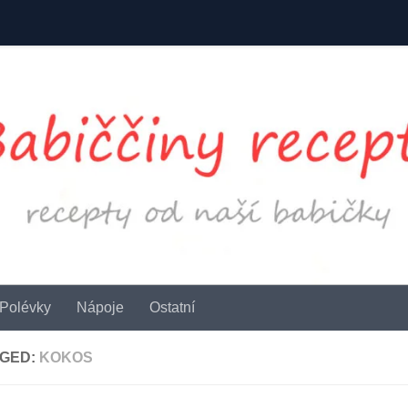
Polévky
Nápoje
Ostatní
GED:
KOKOS