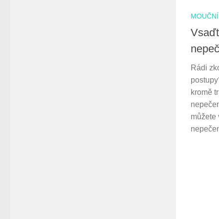
MOUČNÍ
Vsaďt
nepeč
Rádi zk
postupy
kromě tr
nepečen
můžete v
nepečen