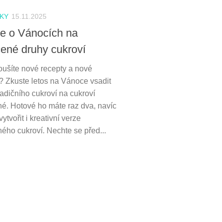
KY
15.11.2025
e o Vánocích na
ené druhy cukroví
oušíte nové recepty a nové
? Zkuste letos na Vánoce vsadit
adičního cukroví na cukroví
é. Hotové ho máte raz dva, navíc
ytvořit i kreativní verze
ého cukroví. Nechte se před...