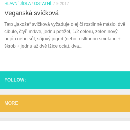
HLAVNÍ JÍDLA
/
OSTATNÍ
7.9.2017
Veganská svíčková
Tato „jakože“ svíčková vyžaduje olej či rostlinné máslo, dvě
cibule, čtyři mrkve, jednu petržel, 1/2 celeru, zeleninový
bujón nebo sůl, sójový jogurt (nebo rostlinnou smetanu +
škrob + jednu až dvě lžíce octa), dva...
FOLLOW:
MORE