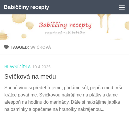
Babiččiny recepty
Skip to content
TAGGED:
SVÍČKOVÁ
HLAVNÍ JÍDLA
10.4.2026
Svíčková na medu
Suché víno si předehřejeme, přidáme sůl, pepř a med. Vše
krátce povaříme. Svíčkovou nakrájíme na plátky a dáme
alespoň na hodinu do marinády. Dále si nakrájíme jablka
na osminky a opečeme na hranolky nakrájenou...