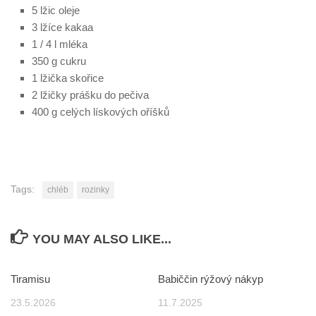
5 lžic oleje
3 lžíce kakaa
1 / 4 l mléka
350 g cukru
1 lžička skořice
2 lžičky prášku do pečiva
400 g celých lískových oříšků
Tags:
chléb
rozinky
YOU MAY ALSO LIKE...
Tiramisu
Babiččin rýžový nákyp
23.5.2026
11.7.2025