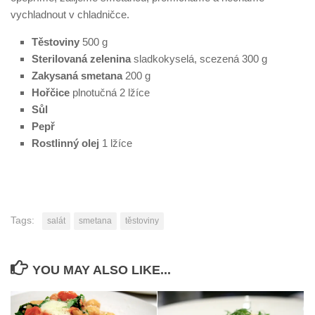
vychladnout v chladničce.
Těstoviny
500 g
Sterilovaná zelenina
sladkokyselá, scezená 300 g
Zakysaná smetana
200 g
Hořčice
plnotučná 2 lžíce
Sůl
Pepř
Rostlinný olej
1 lžíce
Tags:
salát
smetana
těstoviny
YOU MAY ALSO LIKE...