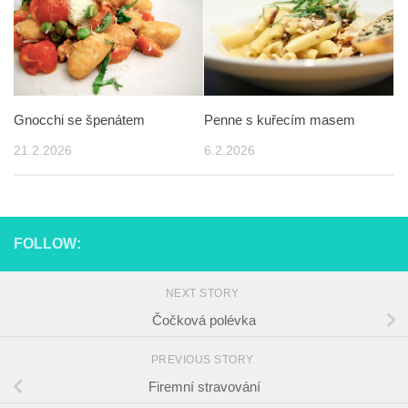
Gnocchi se špenátem
Penne s kuřecím masem
21.2.2026
6.2.2026
FOLLOW:
NEXT STORY
Čočková polévka
PREVIOUS STORY
Firemní stravování