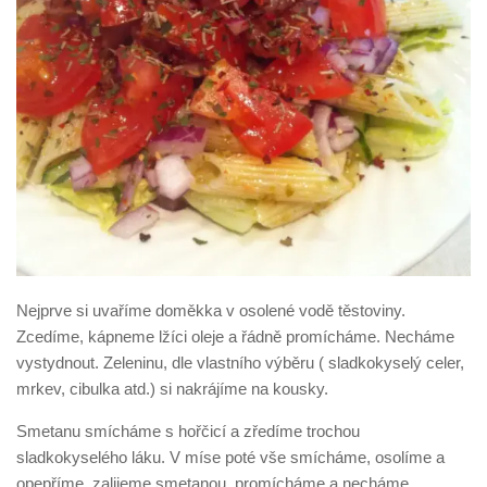
Nejprve si uvaříme doměkka v osolené vodě těstoviny.
Zcedíme, kápneme lžíci oleje a řádně promícháme. Necháme
vystydnout. Zeleninu, dle vlastního výběru ( sladkokyselý celer,
mrkev, cibulka atd.) si nakrájíme na kousky.
Smetanu smícháme s hořčicí a zředíme trochou
sladkokyselého láku. V míse poté vše smícháme, osolíme a
opepříme, zalijeme smetanou, promícháme a necháme