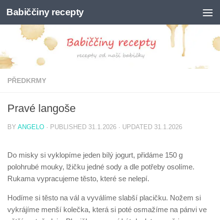
Babiččiny recepty
Skip to content
PŘEDKRMY
Pravé langoše
BY
ANGELO
· PUBLISHED
31.1.2026
· UPDATED
31.1.2026
Do misky si vyklopíme jeden bílý jogurt, přidáme 150 g
polohrubé mouky, lžičku jedné sody a dle potřeby osolíme.
Rukama vypracujeme těsto, které se nelepí.
Hodíme si těsto na vál a vyválíme slabší placičku. Nožem si
vykrájíme menší kolečka, která si poté osmažíme na pánvi ve