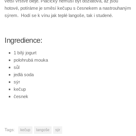
větší vrstvě oleje. Placičky nemusí být dozlatova, až jsou
hotové, potíráme je směsí kečupu s česnekem a nastrouhaným
sýrem. Hodí se k vínu jak teplé langoše, tak i studené.
Ingredience:
1 bílý jogurt
polohrubá mouka
sůl
jedlá soda
sýr
kečup
česnek
Tags:
kečup
langoše
sýr